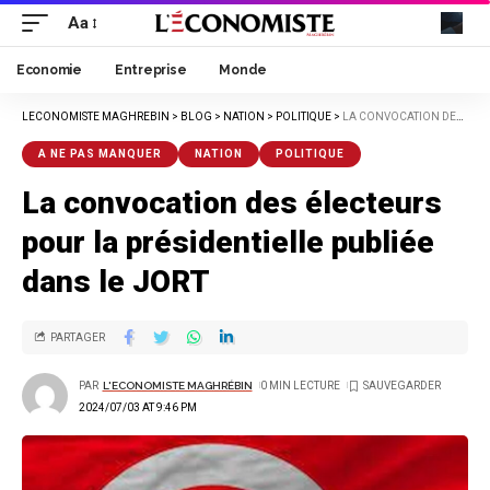
Aa
Economie
Entreprise
Monde
LECONOMISTE MAGHREBIN
>
BLOG
>
NATION
>
POLITIQUE
>
LA CONVOCATION DES ÉLECTEURS POUR LA PRÉSIDENTIELLE PUBLIÉE DANS LE JORT
A NE PAS MANQUER
NATION
POLITIQUE
La convocation des électeurs
pour la présidentielle publiée
dans le JORT
PARTAGER
PAR
L'ECONOMISTE MAGHRÉBIN
0 MIN LECTURE
2024/07/03 AT 9:46 PM