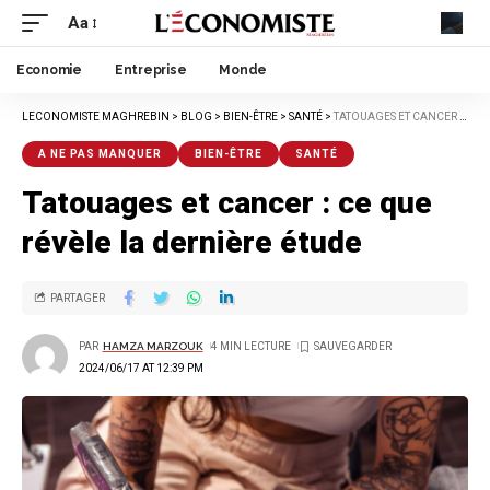
Aa
Economie
Entreprise
Monde
LECONOMISTE MAGHREBIN
>
BLOG
>
BIEN-ÊTRE
>
SANTÉ
>
TATOUAGES ET CANCER : CE QUE RÉVÈLE LA DERNIÈRE ÉTUDE
A NE PAS MANQUER
BIEN-ÊTRE
SANTÉ
Tatouages et cancer : ce que
révèle la dernière étude
PARTAGER
PAR
HAMZA MARZOUK
4 MIN LECTURE
2024/06/17 AT 12:39 PM