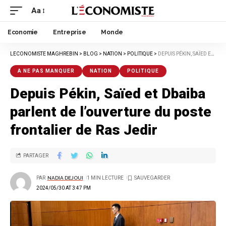
Aa
Economie
Entreprise
Monde
LECONOMISTE MAGHREBIN
>
BLOG
>
NATION
>
POLITIQUE
>
DEPUIS PÉKIN, SAÏED ET DBAIBA PARLENT DE L’OUVERTURE DU POSTE FRONTALIER DE RAS JEDIR
A NE PAS MANQUER
NATION
POLITIQUE
Depuis Pékin, Saïed et Dbaiba
parlent de l’ouverture du poste
frontalier de Ras Jedir
PARTAGER
PAR
NADIA DEJOUI
1 MIN LECTURE
2024/05/30 AT 3:47 PM