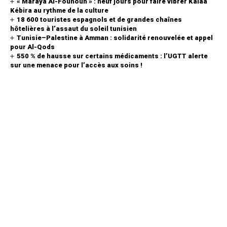
« Maraya Al-Founoun » : neuf jours pour faire vibrer Kalâa
Kébira au rythme de la culture
18 600 touristes espagnols et de grandes chaînes
hôtelières à l’assaut du soleil tunisien
Tunisie–Palestine à Amman : solidarité renouvelée et appel
pour Al-Qods
550 % de hausse sur certains médicaments : l’UGTT alerte
sur une menace pour l’accès aux soins !