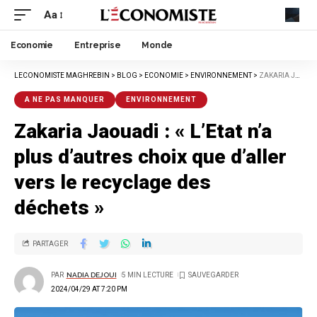
Aa
Economie
Entreprise
Monde
LECONOMISTE MAGHREBIN
>
BLOG
>
ECONOMIE
>
ENVIRONNEMENT
>
ZAKARIA JAOUADI : « L’ETAT N’A PLUS D’AUTRES CHOIX QUE D’ALLER VERS LE RECYCLAGE DES DÉCHETS »
A NE PAS MANQUER
ENVIRONNEMENT
Zakaria Jaouadi : « L’Etat n’a
plus d’autres choix que d’aller
vers le recyclage des
déchets »
PARTAGER
PAR
NADIA DEJOUI
5 MIN LECTURE
2024/04/29 AT 7:20 PM