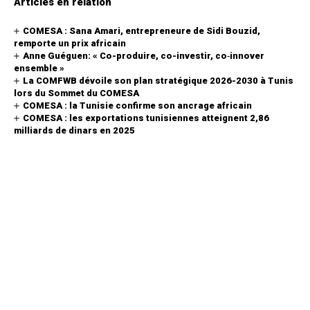
Articles en relation
COMESA : Sana Amari, entrepreneure de Sidi Bouzid,
remporte un prix africain
Anne Guéguen: « Co-produire, co-investir, co‑innover
ensemble »
La COMFWB dévoile son plan stratégique 2026-2030 à Tunis
lors du Sommet du COMESA
COMESA : la Tunisie confirme son ancrage africain
COMESA : les exportations tunisiennes atteignent 2,86
milliards de dinars en 2025