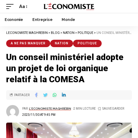
Aa
Economie
Entreprise
Monde
LECONOMISTE MAGHREBIN
>
BLOG
>
NATION
>
POLITIQUE
>
UN CONSEIL MINISTÉRIEL ADOPTE UN PROJET DE LOI ORGANIQUE RELATIF À LA COMESA
A NE PAS MANQUER
NATION
POLITIQUE
Un conseil ministériel adopte
un projet de loi organique
relatif à la COMESA
PARTAGER
PAR
L'ECONOMISTE MAGHRÉBIN
2 MIN LECTURE
2023/11/30 AT 9:45 PM