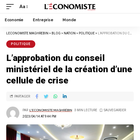
Aa
Economie
Entreprise
Monde
LECONOMISTE MAGHREBIN
>
BLOG
>
NATION
>
POLITIQUE
>
L’APPROBATION DU CONSEIL MINISTÉRIEL DE LA CRÉATION D’UNE CELLULE DE CRISE
POLITIQUE
L’approbation du conseil
ministériel de la création d’une
cellule de crise
PARTAGER
PAR
L'ECONOMISTE MAGHRÉBIN
3 MIN LECTURE
2023/04/14 AT 9:44 PM