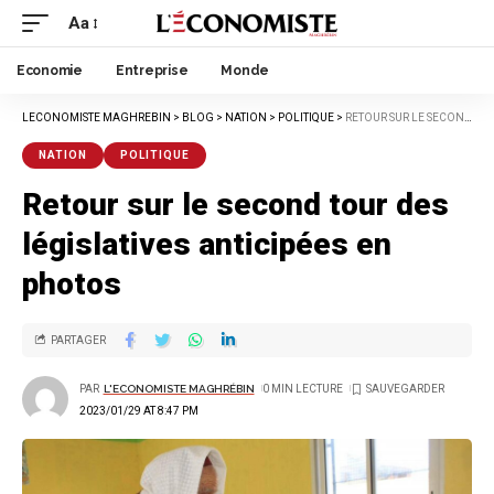
Aa
Economie
Entreprise
Monde
LECONOMISTE MAGHREBIN
>
BLOG
>
NATION
>
POLITIQUE
>
RETOUR SUR LE SECOND TOUR DES LÉGISLATIVES ANTICIPÉES EN PHOTOS
NATION
POLITIQUE
Retour sur le second tour des
législatives anticipées en
photos
PARTAGER
PAR
L'ECONOMISTE MAGHRÉBIN
0 MIN LECTURE
2023/01/29 AT 8:47 PM