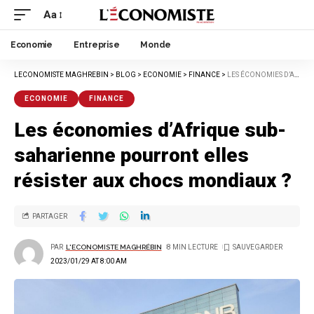
Aa
Economie
Entreprise
Monde
LECONOMISTE MAGHREBIN
>
BLOG
>
ECONOMIE
>
FINANCE
>
LES ÉCONOMIES D’AFRIQUE SUB-SAHARIENNE POURRONT ELLES RÉSISTER AUX CHOCS MONDIAUX ?
ECONOMIE
FINANCE
Les économies d’Afrique sub-
saharienne pourront elles
résister aux chocs mondiaux ?
PARTAGER
PAR
L'ECONOMISTE MAGHRÉBIN
8 MIN LECTURE
2023/01/29 AT 8:00 AM