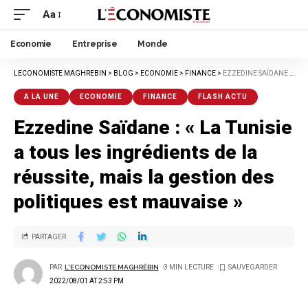
Aa
Economie
Entreprise
Monde
LECONOMISTE MAGHREBIN
>
BLOG
>
ECONOMIE
>
FINANCE
>
EZZEDINE SAÏDANE : « LA TUNISIE A TOUS LES INGRÉDIENTS DE LA RÉUSSITE, MAIS LA GESTION DES POLITIQUES EST MAUVAISE »
A LA UNE
ECONOMIE
FINANCE
FLASH ACTU
Ezzedine Saïdane : « La Tunisie
a tous les ingrédients de la
réussite, mais la gestion des
politiques est mauvaise »
PARTAGER
PAR
L'ECONOMISTE MAGHRÉBIN
3 MIN LECTURE
2022/08/01 AT 2:53 PM