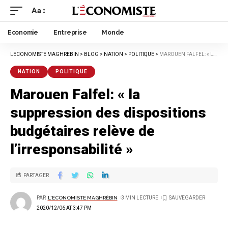
Aa
Economie
Entreprise
Monde
LECONOMISTE MAGHREBIN
>
BLOG
>
NATION
>
POLITIQUE
>
MAROUEN FALFEL: « LA SUPPRESSION DES DISPOSITIONS BUDGÉTAIRES RELÈVE DE L’IRRESPONSABILITÉ »
NATION
POLITIQUE
Marouen Falfel: « la
suppression des dispositions
budgétaires relève de
l’irresponsabilité »
PARTAGER
PAR
L'ECONOMISTE MAGHRÉBIN
3 MIN LECTURE
2020/12/06 AT 3:47 PM