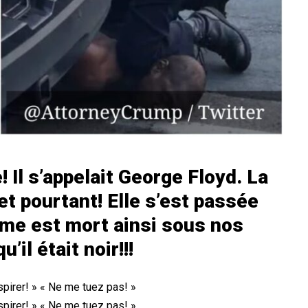
! Il s’appelait George Floyd. La
t pourtant! Elle s’est passée
me est mort ainsi sous nos
il était noir!!!
spirer! » « Ne me tuez pas! »
spirer! » « Ne me tuez pas! »