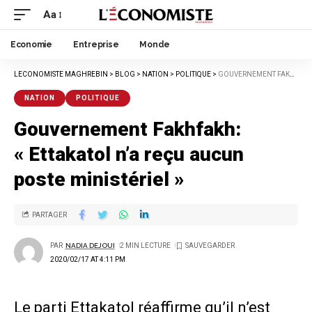
Aa
Economie
Entreprise
Monde
LECONOMISTE MAGHREBIN
>
BLOG
>
NATION
>
POLITIQUE
>
GOUVERNEMENT FAKHFAKH: « ETTAKATOL N’A REÇU AUCUN POSTE MINISTÉRIEL »
NATION
POLITIQUE
Gouvernement Fakhfakh:
« Ettakatol n’a reçu aucun
poste ministériel »
PARTAGER
PAR
NADIA DEJOUI
2 MIN LECTURE
2020/02/17 AT 4:11 PM
Le parti Ettakatol réaffirme qu’il n’est