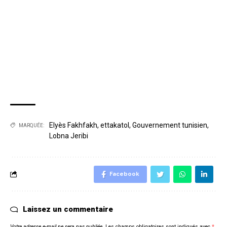
Elyès Fakhfakh
,
ettakatol
,
Gouvernement tunisien
,
MARQUÉE:
Lobna Jeribi
Facebook
Laissez un commentaire
Votre adresse e-mail ne sera pas publiée.
Les champs obligatoires sont indiqués avec
*