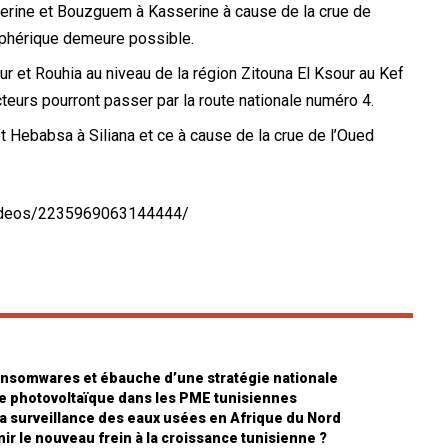
serine et Bouzguem à Kasserine à cause de la crue de
riphérique demeure possible.
ur et Rouhia au niveau de la région Zitouna El Ksour au Kef
teurs pourront passer par la route nationale numéro 4.
t Hebabsa à Siliana et ce à cause de la crue de l’Oued
/videos/2235969063144444/
ansomwares et ébauche d’une stratégie nationale
ire photovoltaïque dans les PME tunisiennes
 la surveillance des eaux usées en Afrique du Nord
ir le nouveau frein à la croissance tunisienne ?