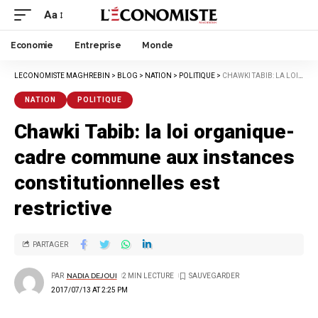
Aa
Economie
Entreprise
Monde
LECONOMISTE MAGHREBIN
>
BLOG
>
NATION
>
POLITIQUE
>
CHAWKI TABIB: LA LOI ORGANIQUE-CADRE COMMUNE AUX INSTANCES CONSTITUTIONNELLES EST RESTRICTIVE
NATION
POLITIQUE
Chawki Tabib: la loi organique-
cadre commune aux instances
constitutionnelles est
restrictive
PARTAGER
PAR
NADIA DEJOUI
2 MIN LECTURE
2017/07/13 AT 2:25 PM