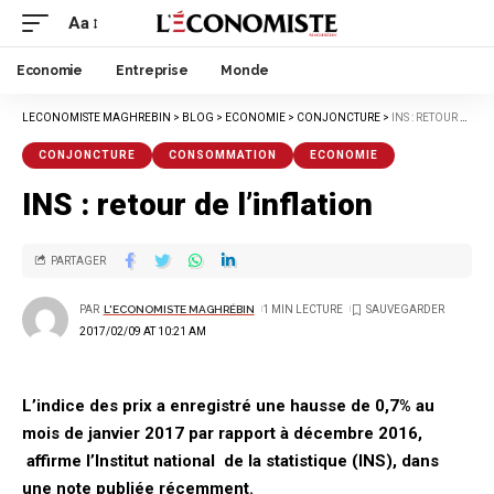
Aa
Economie
Entreprise
Monde
LECONOMISTE MAGHREBIN
>
BLOG
>
ECONOMIE
>
CONJONCTURE
>
INS : RETOUR DE L’INFLATION
CONJONCTURE
CONSOMMATION
ECONOMIE
INS : retour de l’inflation
PARTAGER
PAR
L'ECONOMISTE MAGHRÉBIN
1 MIN LECTURE
2017/02/09 AT 10:21 AM
L’indice des prix a enregistré une hausse de 0,7% au
mois de janvier 2017 par rapport à décembre 2016,
affirme l’Institut national de la statistique (INS), dans
une note publiée récemment.