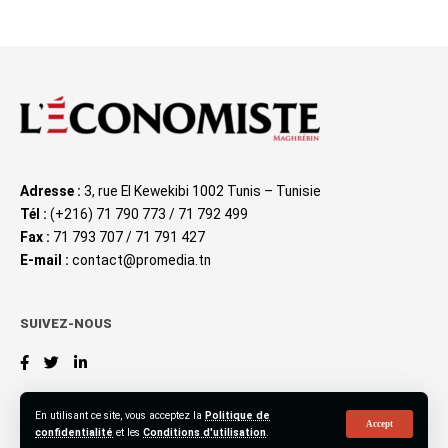
Adresse :
3, rue El Kewekibi 1002 Tunis – Tunisie
Tél :
(+216) 71 790 773 / 71 792 499
Fax :
71 793 707 / 71 791 427
E-mail :
contact@promedia.tn
SUIVEZ-NOUS
En utilisant ce site, vous acceptez la
Politique de
Accept
confidentialité
et les
Conditions d'utilisation
.
©2023 L’Économiste Maghrébin, All Rights Reserved