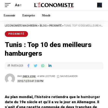
Aa
Economie
Entreprise
Monde
LECONOMISTE MAGHREBIN
>
BLOG
>
PROXIMITÉ
>
TUNIS : TOP 10 DES MEILLEURS HAMBURGERS
PROXIMITÉ
Tunis : Top 10 des meilleurs
hamburgers
PARTAGER
PAR
IMEN ZINE
4 MIN LECTURE
2015/12/30 AT 2:00 PM
Au plan mondial, l’histoire retiendra que le h
amburger
date du 19e siècle et qu’il a vu le jour en Allemagne. Il
s’agit d’une recette composée de deux tranches de