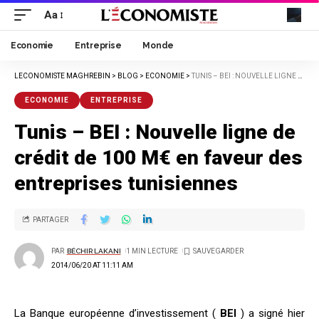
Aa
Economie
Entreprise
Monde
LECONOMISTE MAGHREBIN
>
BLOG
>
ECONOMIE
>
TUNIS – BEI : NOUVELLE LIGNE DE CRÉDIT DE 100 M€ EN FAVEUR DES ENTREPRISES TUNISIENNES
ECONOMIE
ENTREPRISE
Tunis – BEI : Nouvelle ligne de
crédit de 100 M€ en faveur des
entreprises tunisiennes
PARTAGER
PAR
BÉCHIR LAKANI
1 MIN LECTURE
2014/06/20 AT 11:11 AM
La Banque européenne d’investissement (
BEI
) a signé hier