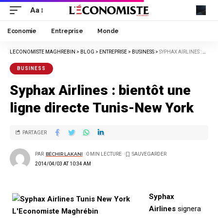
Aa
Economie
Entreprise
Monde
LECONOMISTE MAGHREBIN
>
BLOG
>
ENTREPRISE
>
BUSINESS
>
SYPHAX AIRLINES : BIENTÔT UNE LIGNE DIRECTE TUNIS-NEW YORK
BUSINESS
Syphax Airlines : bientôt une
ligne directe Tunis-New York
PARTAGER
PAR
BÉCHIR LAKANI
0 MIN LECTURE
2014/04/03 AT 10:34 AM
Syphax
Airlines
signera