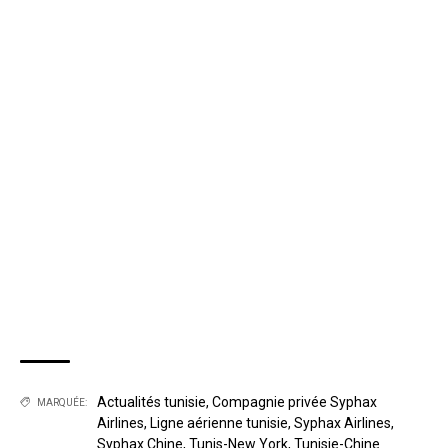
Actualités tunisie
,
Compagnie privée Syphax
MARQUÉE:
Airlines
,
Ligne aérienne tunisie
,
Syphax Airlines
,
Syphax Chine
,
Tunis-New York
,
Tunisie-Chine