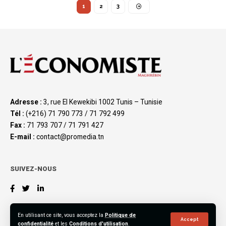
1
2
3
Adresse :
3, rue El Kewekibi 1002 Tunis – Tunisie
Tél :
(+216) 71 790 773 / 71 792 499
Fax :
71 793 707 / 71 791 427
E-mail :
contact@promedia.tn
SUIVEZ-NOUS
En utilisant ce site, vous acceptez la
Politique de
Accept
confidentialité
et les
Conditions d'utilisation
.