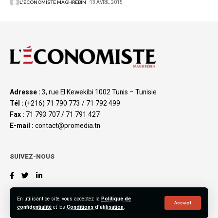
L'ECONOMISTE MAGHRÉBIN
13 AVRIL 2015
Adresse :
3, rue El Kewekibi 1002 Tunis – Tunisie
Tél :
(+216) 71 790 773 / 71 792 499
Fax :
71 793 707 / 71 791 427
E-mail :
contact@promedia.tn
SUIVEZ-NOUS
En utilisant ce site, vous acceptez la
Politique de
Accept
confidentialité
et les
Conditions d'utilisation
.
©2023 L’Économiste Maghrébin, All Rights Reserved