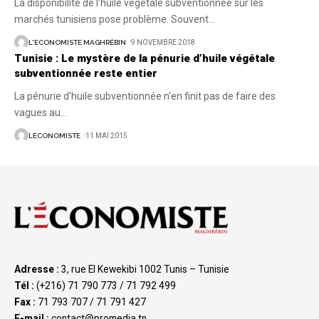
La disponibilité de l’huile végétale subventionnée sur les
marchés tunisiens pose problème. Souvent
…
L'ECONOMISTE MAGHRÉBIN
9 NOVEMBRE 2018
Tunisie : Le mystère de la pénurie d’huile végétale
subventionnée reste entier
La pénurie d'huile subventionnée n'en finit pas de faire des
vagues au
…
LECONOMISTE
11 MAI 2015
Adresse :
3, rue El Kewekibi 1002 Tunis – Tunisie
Tél :
(+216) 71 790 773 / 71 792 499
Fax :
71 793 707 / 71 791 427
E-mail :
contact@promedia.tn