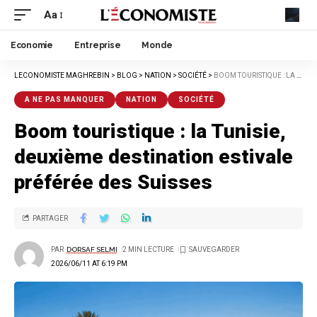
Aa
Economie
Entreprise
Monde
LECONOMISTE MAGHREBIN
>
BLOG
>
NATION
>
SOCIÉTÉ
>
BOOM TOURISTIQUE : LA TUNISIE, DEUXIÈME DESTINATION ESTIVALE PRÉFÉRÉE DES SUISSES
A NE PAS MANQUER
NATION
SOCIÉTÉ
Boom touristique : la Tunisie,
deuxième destination estivale
préférée des Suisses
PARTAGER
PAR
DORSAF SELMI
2 MIN LECTURE
2026/06/11 AT 6:19 PM