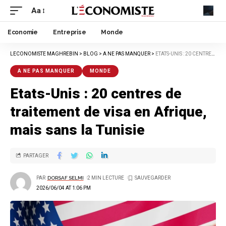
Aa
Economie
Entreprise
Monde
LECONOMISTE MAGHREBIN
>
BLOG
>
A NE PAS MANQUER
>
ETATS-UNIS : 20 CENTRES DE TRAITEMENT DE VISA EN AFRIQUE, MAIS SANS LA TUNISIE
A NE PAS MANQUER
MONDE
Etats-Unis : 20 centres de
traitement de visa en Afrique,
mais sans la Tunisie
PARTAGER
PAR
DORSAF SELMI
2 MIN LECTURE
2026/06/04 AT 1:06 PM