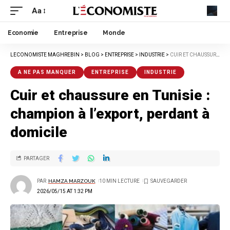
Aa
Economie
Entreprise
Monde
LECONOMISTE MAGHREBIN
>
BLOG
>
ENTREPRISE
>
INDUSTRIE
>
CUIR ET CHAUSSURE EN TUNISIE : CHAMPION À L’EXPORT, PERDANT À DOMICILE
A NE PAS MANQUER
ENTREPRISE
INDUSTRIE
Cuir et chaussure en Tunisie :
champion à l’export, perdant à
domicile
PARTAGER
PAR
HAMZA MARZOUK
10 MIN LECTURE
2026/05/15 AT 1:32 PM