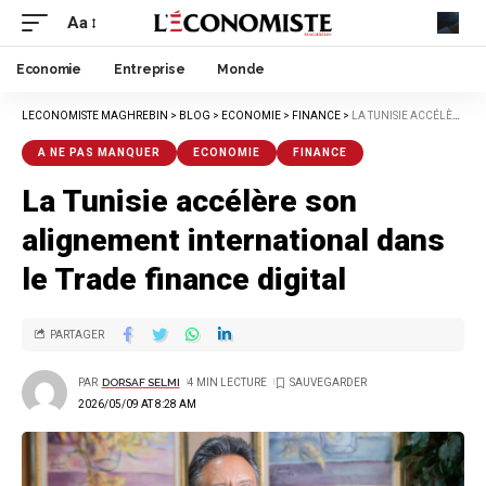
Aa
Economie
Entreprise
Monde
LECONOMISTE MAGHREBIN
>
BLOG
>
ECONOMIE
>
FINANCE
>
LA TUNISIE ACCÉLÈRE SON ALIGNEMENT INTERNATIONAL DANS LE TRADE FINANCE DIGITAL
A NE PAS MANQUER
ECONOMIE
FINANCE
La Tunisie accélère son
alignement international dans
le Trade finance digital
PARTAGER
PAR
DORSAF SELMI
4 MIN LECTURE
2026/05/09 AT 8:28 AM