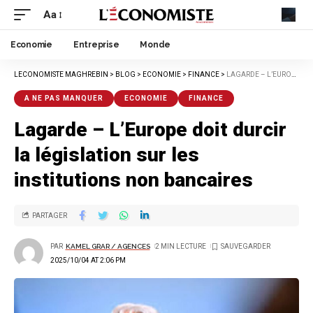
Aa
Economie
Entreprise
Monde
LECONOMISTE MAGHREBIN
>
BLOG
>
ECONOMIE
>
FINANCE
>
LAGARDE – L’EUROPE DOIT DURCIR LA LÉGISLATION SUR LES INSTITUTIONS NON BANCAIRES
A NE PAS MANQUER
ECONOMIE
FINANCE
Lagarde – L’Europe doit durcir
la législation sur les
institutions non bancaires
PARTAGER
PAR
KAMEL GRAR / AGENCES
2 MIN LECTURE
2025/10/04 AT 2:06 PM