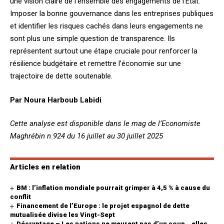
une vision claire de l’ensemble des engagements de l’État.
Imposer la bonne gouvernance dans les entreprises publiques
et identifier les risques cachés dans leurs engagements ne
sont plus une simple question de transparence. Ils
représentent surtout une étape cruciale pour renforcer la
résilience budgétaire et remettre l’économie sur une
trajectoire de dette soutenable.
Par Noura Harboub Labidi
Cette analyse est disponible dans le mag de l’Economiste
Maghrébin n 924 du 16 juillet au 30 juillet 2025
Articles en relation
BM : l’inflation mondiale pourrait grimper à 4,5 % à cause du
conflit
Financement de l’Europe : le projet espagnol de dette
mutualisée divise les Vingt-Sept
Décryptage – Les nations ne meurent pas d’un coup… elles