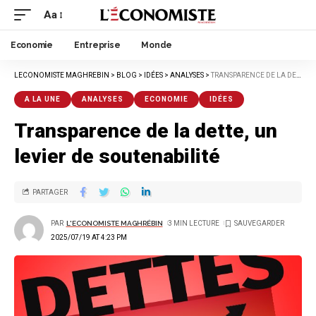
Aa
Economie
Entreprise
Monde
LECONOMISTE MAGHREBIN
>
BLOG
>
IDÉES
>
ANALYSES
>
TRANSPARENCE DE LA DETTE, UN LEVIER DE SOUTENABILITÉ
A LA UNE
ANALYSES
ECONOMIE
IDÉES
Transparence de la dette, un
levier de soutenabilité
PARTAGER
PAR
L'ECONOMISTE MAGHRÉBIN
3 MIN LECTURE
2025/07/19 AT 4:23 PM