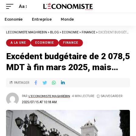
Aa
Economie
Entreprise
Monde
LECONOMISTE MAGHREBIN
>
BLOG
>
ECONOMIE
>
FINANCE
>
EXCÉDENT BUDGÉTAIRE DE 2 078,5 MDT À FIN MARS 2025, MAIS…
A LA UNE
ECONOMIE
FINANCE
Excédent budgétaire de 2 078,5
MDT à fin mars 2025, mais…
PARTAGER
PAR
L'ECONOMISTE MAGHRÉBIN
4 MIN LECTURE
2025/07/15 AT 10:18 AM