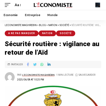
Aa
Economie
Entreprise
Monde
LECONOMISTE MAGHREBIN
>
BLOG
>
NATION
>
SOCIÉTÉ
>
SÉCURITÉ ROUTIÈRE : VIGILANCE AU RETOUR DE L’AÏD
A NE PAS MANQUER
NATION
SOCIÉTÉ
Sécurité routière : vigilance au
retour de l’Aïd
PARTAGER
PAR
L'ECONOMISTE MAGHRÉBIN
1 MIN LECTURE
2025/06/08 AT 10:25 PM