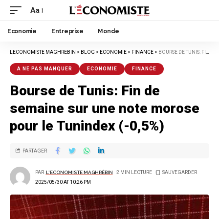
Aa
Economie
Entreprise
Monde
LECONOMISTE MAGHREBIN
>
BLOG
>
ECONOMIE
>
FINANCE
>
BOURSE DE TUNIS: FIN DE SEMAINE SUR UNE NOTE MOROSE POUR LE TUNINDEX (-0,5%)
A NE PAS MANQUER
ECONOMIE
FINANCE
Bourse de Tunis: Fin de
semaine sur une note morose
pour le Tunindex (-0,5%)
PARTAGER
PAR
L'ECONOMISTE MAGHRÉBIN
2 MIN LECTURE
2025/05/30 AT 10:26 PM