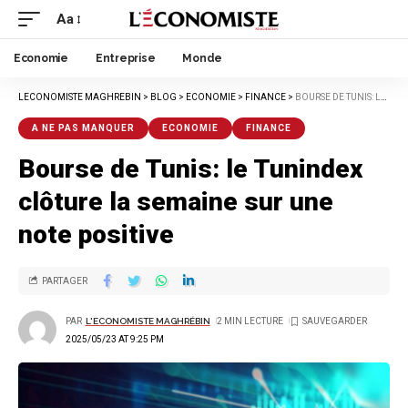
Aa
Economie
Entreprise
Monde
LECONOMISTE MAGHREBIN
>
BLOG
>
ECONOMIE
>
FINANCE
>
BOURSE DE TUNIS: LE TUNINDEX CLÔTURE LA SEMAINE SUR UNE NOTE POSITIVE
A NE PAS MANQUER
ECONOMIE
FINANCE
Bourse de Tunis: le Tunindex
clôture la semaine sur une
note positive
PARTAGER
PAR
L'ECONOMISTE MAGHRÉBIN
2 MIN LECTURE
2025/05/23 AT 9:25 PM