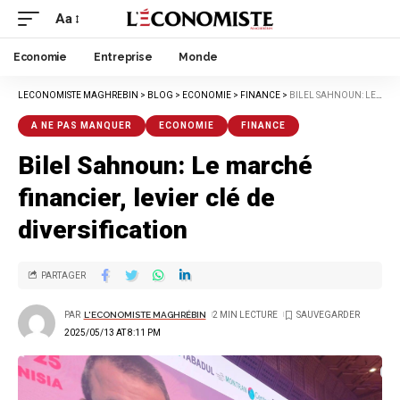
Aa
Economie
Entreprise
Monde
LECONOMISTE MAGHREBIN
>
BLOG
>
ECONOMIE
>
FINANCE
>
BILEL SAHNOUN: LE MARCHÉ FINANCIER, LEVIER CLÉ DE DIVERSIFICATION
A NE PAS MANQUER
ECONOMIE
FINANCE
Bilel Sahnoun: Le marché
financier, levier clé de
diversification
PARTAGER
PAR
L'ECONOMISTE MAGHRÉBIN
2 MIN LECTURE
2025/05/13 AT 8:11 PM