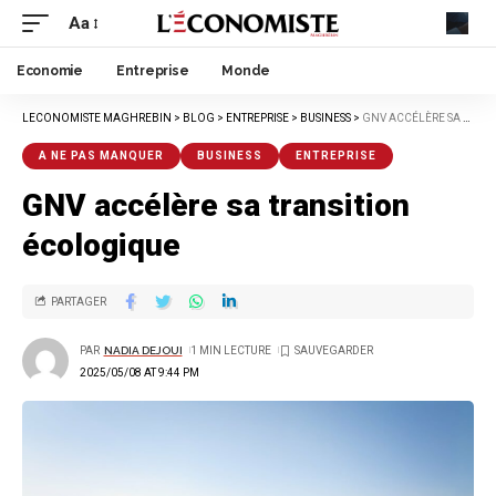
Aa
Economie
Entreprise
Monde
LECONOMISTE MAGHREBIN
>
BLOG
>
ENTREPRISE
>
BUSINESS
>
GNV ACCÉLÈRE SA TRANSITION ÉCOLOGIQUE
A NE PAS MANQUER
BUSINESS
ENTREPRISE
GNV accélère sa transition
écologique
PARTAGER
PAR
NADIA DEJOUI
1 MIN LECTURE
2025/05/08 AT 9:44 PM