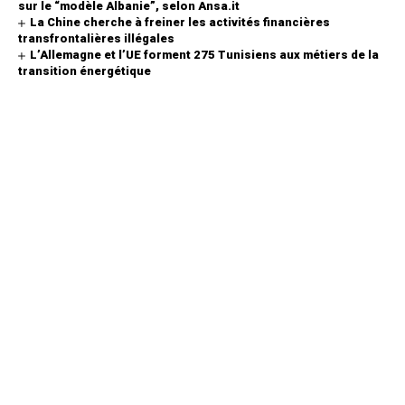
sur le “modèle Albanie”, selon Ansa.it
La Chine cherche à freiner les activités financières
transfrontalières illégales
L’Allemagne et l’UE forment 275 Tunisiens aux métiers de la
transition énergétique