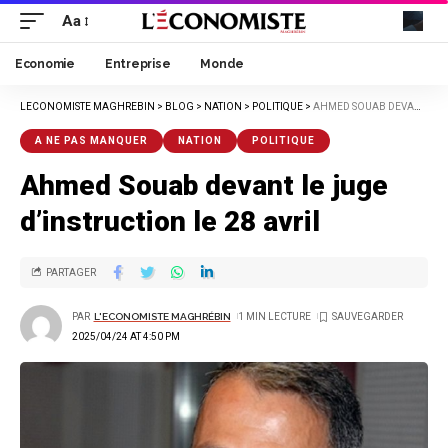
Aa
Economie
Entreprise
Monde
LECONOMISTE MAGHREBIN
>
BLOG
>
NATION
>
POLITIQUE
>
AHMED SOUAB DEVANT LE JUGE D’INSTRUCTION LE 28 AVRIL
A NE PAS MANQUER
NATION
POLITIQUE
Ahmed Souab devant le juge
d’instruction le 28 avril
PARTAGER
PAR
L'ECONOMISTE MAGHRÉBIN
1 MIN LECTURE
2025/04/24 AT 4:50 PM