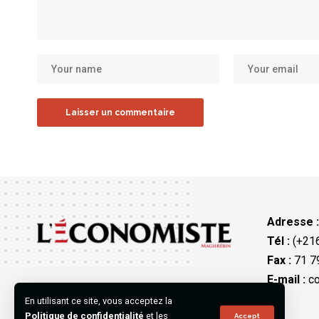
Adresse 
Tél :
(+216
Fax :
71 79
E-mail :
co
En utilisant ce site, vous acceptez la
Politique de confidentialité
et les
Accept