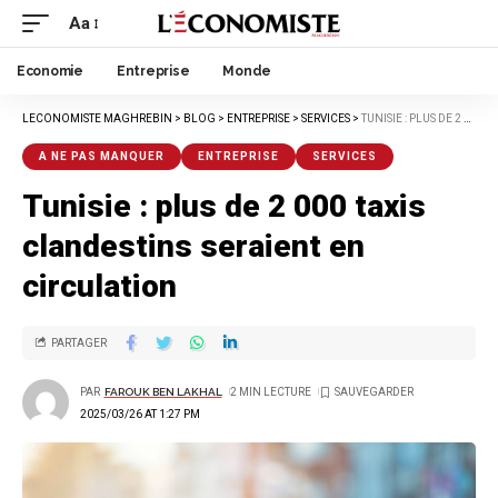
Aa
Economie
Entreprise
Monde
LECONOMISTE MAGHREBIN
>
BLOG
>
ENTREPRISE
>
SERVICES
>
TUNISIE : PLUS DE 2 000 TAXIS CLANDESTINS SERAIENT EN CIRCULATION
A NE PAS MANQUER
ENTREPRISE
SERVICES
Tunisie : plus de 2 000 taxis
clandestins seraient en
circulation
PARTAGER
PAR
FAROUK BEN LAKHAL
2 MIN LECTURE
2025/03/26 AT 1:27 PM