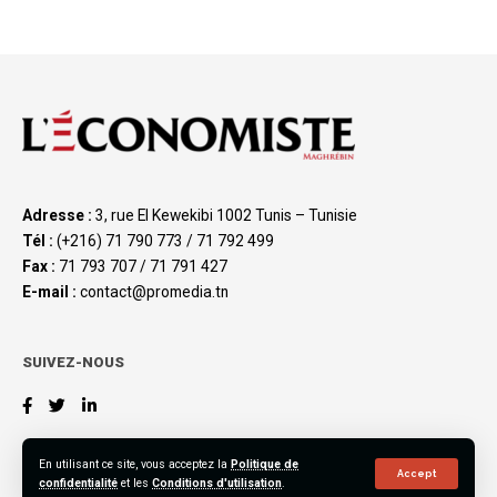
Adresse :
3, rue El Kewekibi 1002 Tunis – Tunisie
Tél :
(+216) 71 790 773 / 71 792 499
Fax :
71 793 707 / 71 791 427
E-mail :
contact@promedia.tn
SUIVEZ-NOUS
En utilisant ce site, vous acceptez la
Politique de
Accept
confidentialité
et les
Conditions d'utilisation
.
©2023 L’Économiste Maghrébin, All Rights Reserved