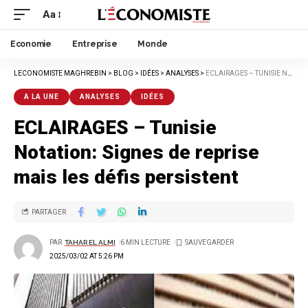
Aa
Economie
Entreprise
Monde
LECONOMISTE MAGHREBIN
>
BLOG
>
IDÉES
>
ANALYSES
>
ECLAIRAGES – TUNISIE NOTATION: SIGNES DE REPRISE MAIS LES DÉFIS PERSISTENT
A LA UNE
ANALYSES
IDÉES
ECLAIRAGES – Tunisie
Notation: Signes de reprise
mais les défis persistent
PARTAGER
PAR
TAHAR EL ALMI
6 MIN LECTURE
2025/03/02 AT 5:26 PM