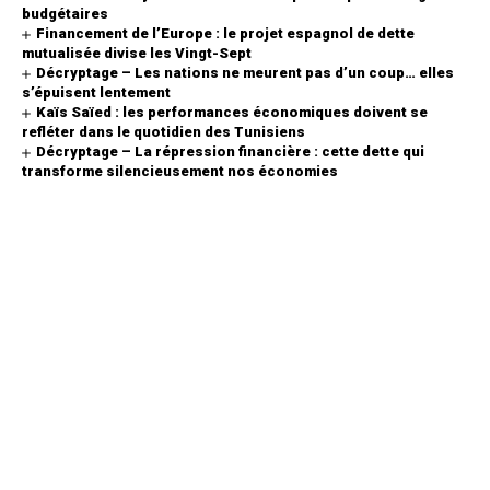
budgétaires
Financement de l’Europe : le projet espagnol de dette
mutualisée divise les Vingt-Sept
Décryptage – Les nations ne meurent pas d’un coup… elles
s’épuisent lentement
Kaïs Saïed : les performances économiques doivent se
refléter dans le quotidien des Tunisiens
Décryptage – La répression financière : cette dette qui
transforme silencieusement nos économies