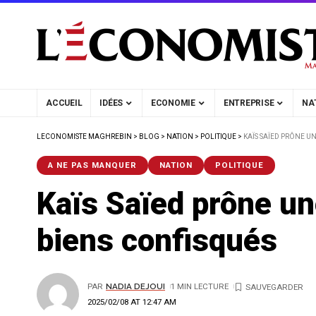
ACCUEIL
IDÉES
ECONOMIE
ENTREPRISE
NA
LECONOMISTE MAGHREBIN
>
BLOG
>
NATION
>
POLITIQUE
>
KAÏS SAÏED PRÔNE U
A NE PAS MANQUER
NATION
POLITIQUE
Kaïs Saïed prône un
biens confisqués
PAR
NADIA DEJOUI
1 MIN LECTURE
2025/02/08 AT 12:47 AM