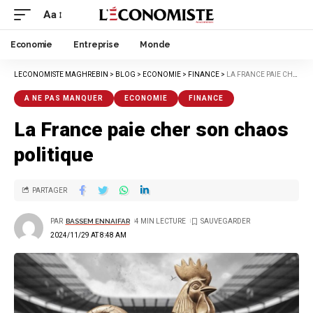
Aa
Economie
Entreprise
Monde
LECONOMISTE MAGHREBIN
>
BLOG
>
ECONOMIE
>
FINANCE
>
LA FRANCE PAIE CHER SON CHAOS POLITIQUE
A NE PAS MANQUER
ECONOMIE
FINANCE
La France paie cher son chaos
politique
PARTAGER
PAR
BASSEM ENNAIFAR
4 MIN LECTURE
2024/11/29 AT 8:48 AM