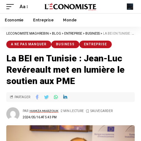
Aa
Economie
Entreprise
Monde
LECONOMISTE MAGHREBIN
>
BLOG
>
ENTREPRISE
>
BUSINESS
>
LA BEI EN TUNISIE : JEAN-LUC REVÉREAULT MET EN LUMIÈRE LE SOUTIEN AUX PME
A NE PAS MANQUER
BUSINESS
ENTREPRISE
La BEI en Tunisie : Jean-Luc
Revéreault met en lumière le
soutien aux PME
PARTAGER
PAR
HAMZA MARZOUK
2 MIN LECTURE
2024/05/16 AT 5:43 PM