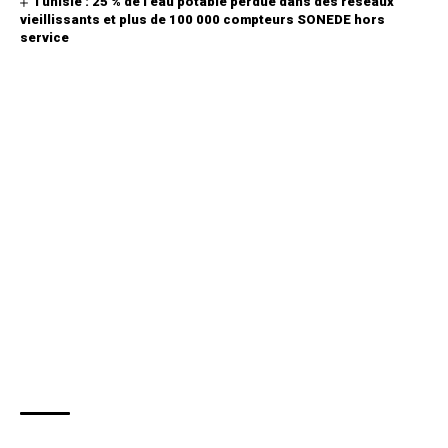
Tunisie : 25 % de l’eau potable perdue dans des réseaux
vieillissants et plus de 100 000 compteurs SONEDE hors
service