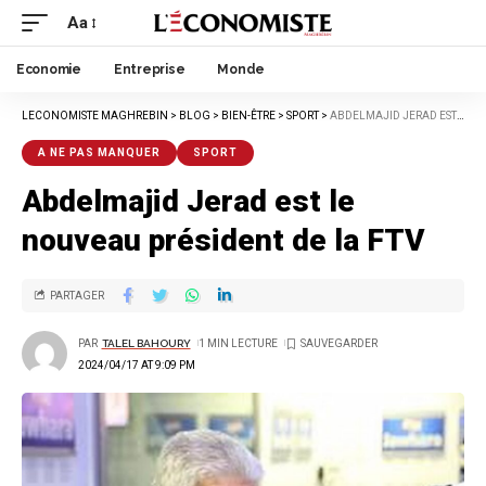
Aa
Economie
Entreprise
Monde
LECONOMISTE MAGHREBIN
>
BLOG
>
BIEN-ÊTRE
>
SPORT
>
ABDELMAJID JERAD EST LE NOUVEAU PRÉSIDENT DE LA FTV
A NE PAS MANQUER
SPORT
Abdelmajid Jerad est le
nouveau président de la FTV
PARTAGER
PAR
TALEL BAHOURY
1 MIN LECTURE
2024/04/17 AT 9:09 PM