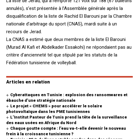
La liste de Jerad, qui a remporté 121 voix sur 188 (67 bulletins
annulés), s’est présentée à l’Assemblée générale après la
disqualification de la liste de Rachid El Barouni par la Chambre
nationale d’arbitrage du sport (CNAS), mardi suite à un
recours de Jerad.
La CNAS a estimé que deux membres de la liste El Barouni
(Murad Al Kafi et Abdelkader Essakohi) ne répondaient pas au
critère d’ancienneté tel que stipulé par les statuts de la
Fédération tunisienne de volleyball.
Articles en relation
Cyberattaques en Tunisie : explosion des ransomwares et
ébauche d’une stratégie nationale
Le projet « CHEMS » pour accélérer le solaire
photovoltaïque dans les PME tunisiennes
L’Institut Pasteur de Tunis prend la tête de la surveillance
des eaux usées en Afrique du Nord
Chaque goutte compte : l’eau va-t-elle devenir le nouveau
frein à la croissance tunisienne ?