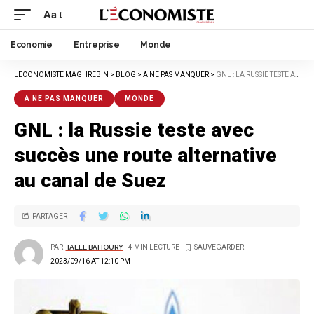
Aa
Economie
Entreprise
Monde
LECONOMISTE MAGHREBIN
>
BLOG
>
A NE PAS MANQUER
>
GNL : LA RUSSIE TESTE AVEC SUCCÈS UNE ROUTE ALTERNATIVE AU CANAL DE SUEZ
A NE PAS MANQUER
MONDE
GNL : la Russie teste avec
succès une route alternative
au canal de Suez
PARTAGER
PAR
TALEL BAHOURY
4 MIN LECTURE
2023/09/16 AT 12:10 PM