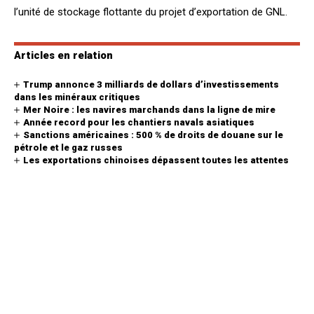
l’unité de stockage flottante du projet d’exportation de GNL.
Articles en relation
Trump annonce 3 milliards de dollars d’investissements
dans les minéraux critiques
Mer Noire : les navires marchands dans la ligne de mire
Année record pour les chantiers navals asiatiques
Sanctions américaines : 500 % de droits de douane sur le
pétrole et le gaz russes
Les exportations chinoises dépassent toutes les attentes