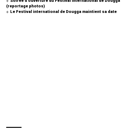
Soirée d’ouverture du Festival international de Dougga
(reportage photos)
Le Festival international de Dougga maintient sa date