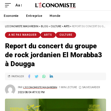
Aa
Economie
Entreprise
Monde
LECONOMISTE MAGHREBIN
>
BLOG
>
CULTURE
>
ARTS
>
REPORT DU CONCERT DU GROUPE DE ROCK JORDANIEN EL MORABBA3 À DOUGGA
A NE PAS MANQUER
ARTS
CULTURE
Report du concert du groupe
de rock jordanien El Morabba3
à Dougga
PARTAGER
PAR
L'ECONOMISTE MAGHRÉBIN
1 MIN LECTURE
2023/08/04 AT 9:32 PM