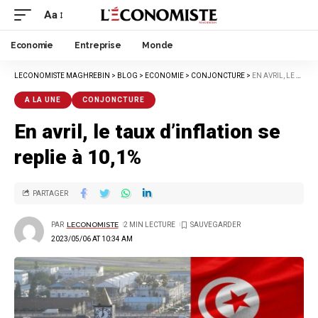
Aa
Economie
Entreprise
Monde
LECONOMISTE MAGHREBIN
>
BLOG
>
ECONOMIE
>
CONJONCTURE
>
EN AVRIL, LE TAUX D’INFLATION SE REPLIE À 10,1%
A LA UNE
CONJONCTURE
En avril, le taux d’inflation se
replie à 10,1%
PARTAGER
PAR
LECONOMISTE
2 MIN LECTURE
2023/05/06 AT 10:34 AM