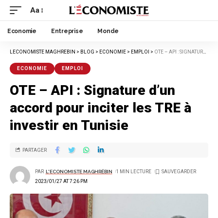
Aa
Economie
Entreprise
Monde
LECONOMISTE MAGHREBIN
>
BLOG
>
ECONOMIE
>
EMPLOI
>
OTE – API : SIGNATURE D’UN ACCORD POUR INCITER LES TRE À INVESTIR EN TUNISIE
ECONOMIE
EMPLOI
OTE – API : Signature d’un
accord pour inciter les TRE à
investir en Tunisie
PARTAGER
PAR
L'ECONOMISTE MAGHRÉBIN
1 MIN LECTURE
2023/01/27 AT 7:26 PM