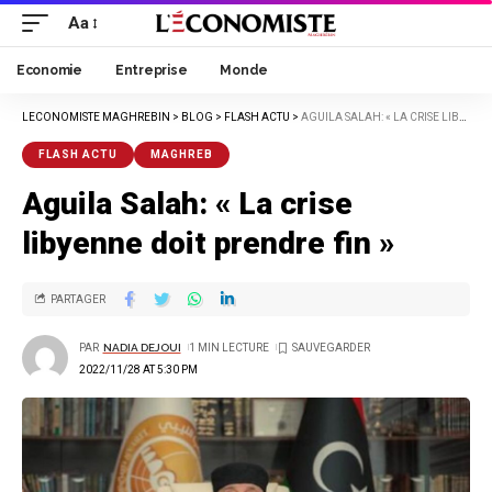
Aa
Economie
Entreprise
Monde
LECONOMISTE MAGHREBIN
>
BLOG
>
FLASH ACTU
>
AGUILA SALAH: « LA CRISE LIBYENNE DOIT PRENDRE FIN »
FLASH ACTU
MAGHREB
Aguila Salah: « La crise
libyenne doit prendre fin »
PARTAGER
PAR
NADIA DEJOUI
1 MIN LECTURE
2022/11/28 AT 5:30 PM