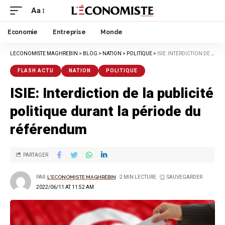
Aa
Economie
Entreprise
Monde
LECONOMISTE MAGHREBIN
>
BLOG
>
NATION
>
POLITIQUE
>
ISIE: INTERDICTION DE LA PUBLICITÉ POLITIQUE DURANT LA PÉRIODE DU RÉFÉRENDUM
FLASH ACTU
NATION
POLITIQUE
ISIE: Interdiction de la publicité
politique durant la période du
référendum
PARTAGER
PAR
L'ECONOMISTE MAGHRÉBIN
2 MIN LECTURE
2022/06/11 AT 11:52 AM