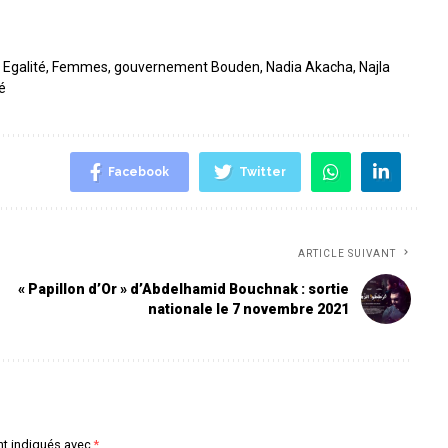
,
Egalité
,
Femmes
,
gouvernement Bouden
,
Nadia Akacha
,
Najla
é
Facebook
Twitter
ARTICLE SUIVANT
« Papillon d’Or » d’Abdelhamid Bouchnak : sortie
nationale le 7 novembre 2021
nt indiqués avec
*