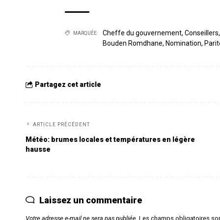
Cheffe du gouvernement
,
Conseillers
MARQUÉE:
Bouden Romdhane
,
Nomination
,
Parit
Partagez cet article
ARTICLE PRÉCÉDENT
Météo: brumes locales et températures en légère
hausse
Laissez un commentaire
Votre adresse e-mail ne sera pas publiée.
Les champs obligatoires so