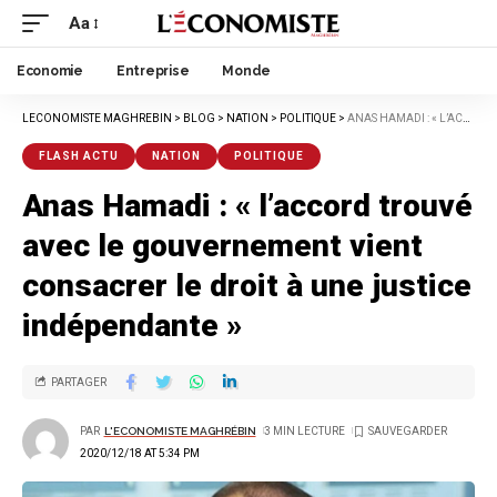
Aa
Economie
Entreprise
Monde
LECONOMISTE MAGHREBIN
>
BLOG
>
NATION
>
POLITIQUE
>
ANAS HAMADI : « L’ACCORD TROUVÉ AVEC LE GOUVERNEMENT VIENT CONSACRER LE DROIT À UNE JUSTICE INDÉPENDANTE »
FLASH ACTU
NATION
POLITIQUE
Anas Hamadi : « l’accord trouvé
avec le gouvernement vient
consacrer le droit à une justice
indépendante »
PARTAGER
PAR
L'ECONOMISTE MAGHRÉBIN
3 MIN LECTURE
2020/12/18 AT 5:34 PM